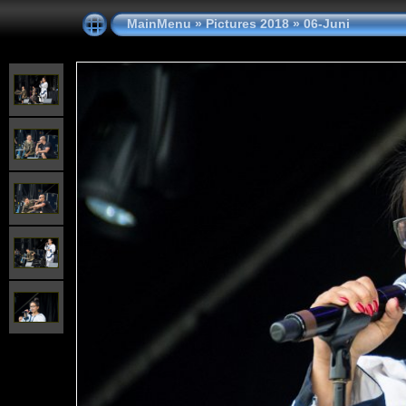
MainMenu
»
Pictures 2018
»
06-Juni