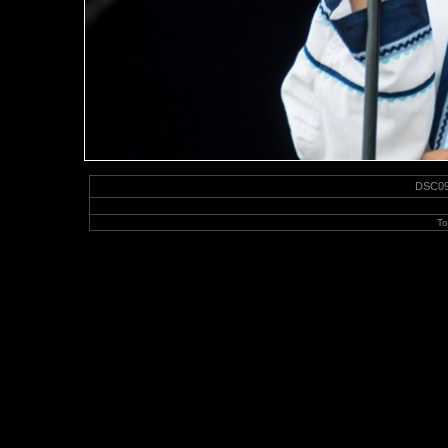
DSC097
To