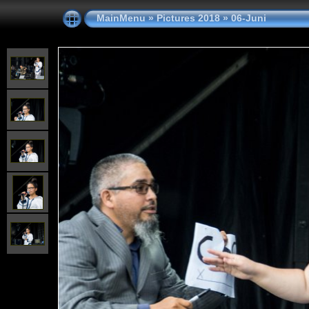
MainMenu
»
Pictures 2018
»
06-Juni