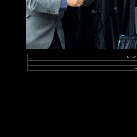
DSC097
To