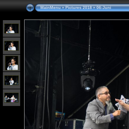
MainMenu
»
Pictures 2018
»
06-Juni