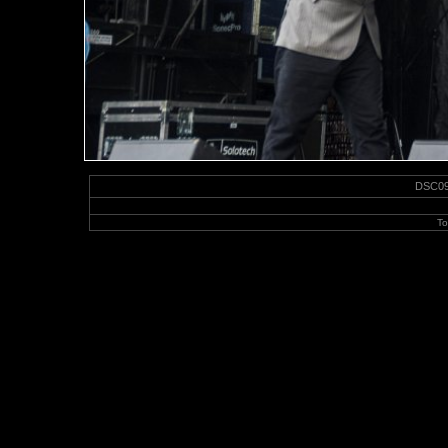
DSC097
To