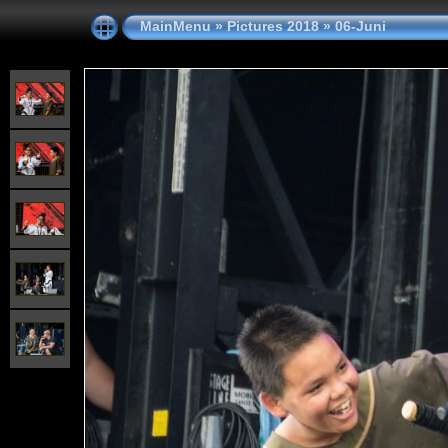
MainMenu
»
Pictures 2018
»
06-Juni