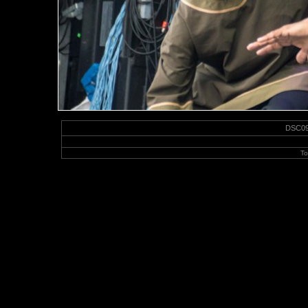
DSC097
To