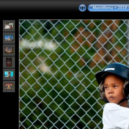
MainMenu
»
2019