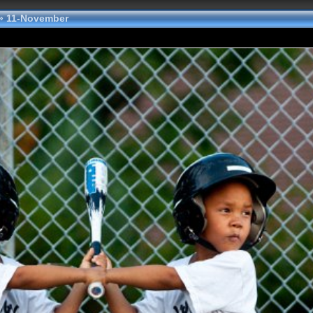
»
11-November