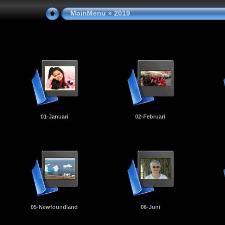
MainMenu
» 2019
01-Januari
02-Februari
05-Newfoundland
06-Juni