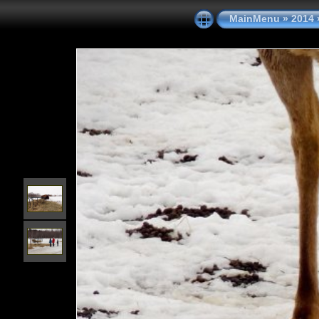
MainMenu
»
2014