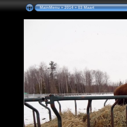
MainMenu
»
2014
»
03 Maart