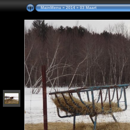
MainMenu
»
2014
»
03 Maart