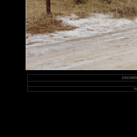
DSC04556-
To