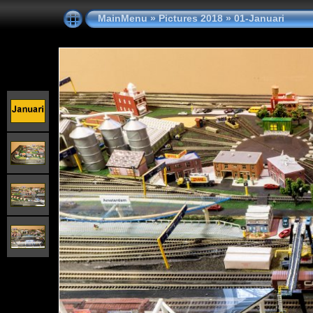
MainMenu
»
Pictures 2018
»
01-Januari