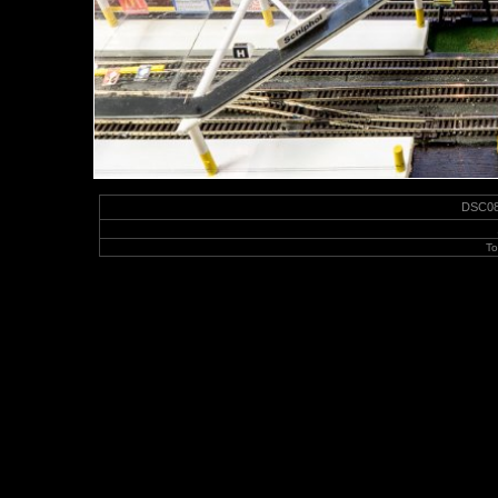
DSC089
To