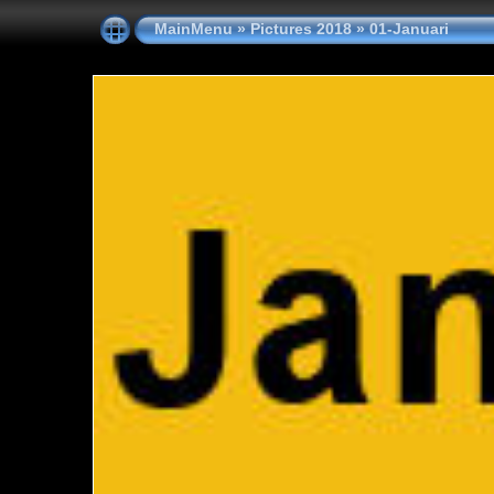
MainMenu
»
Pictures 2018
»
01-Januari