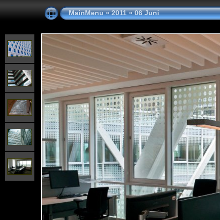
MainMenu
»
2011
»
06 Juni