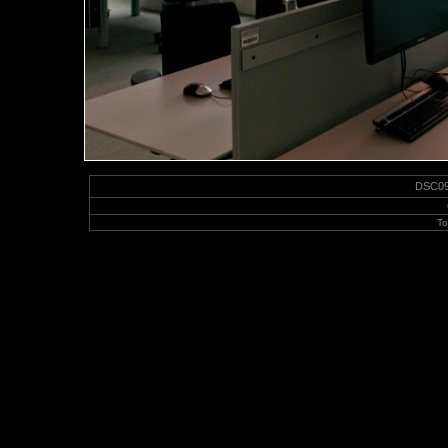
DSC095
To