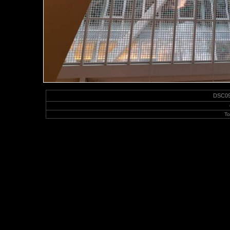
DSC095
To