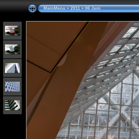
MainMenu
»
2011
»
06 Juni