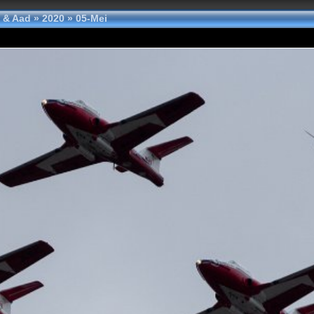
 & Aad
»
2020
»
05-Mei