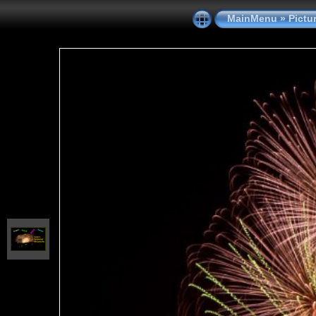
MainMenu
»
Pictu