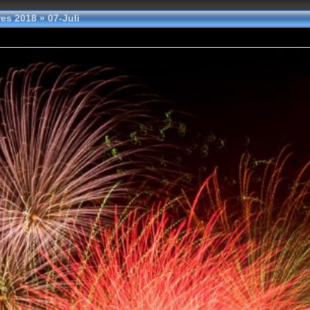
res 2018
»
07-Juli