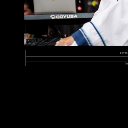
DSC097
To