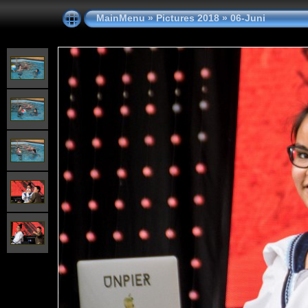
MainMenu
»
Pictures 2018
»
06-Juni