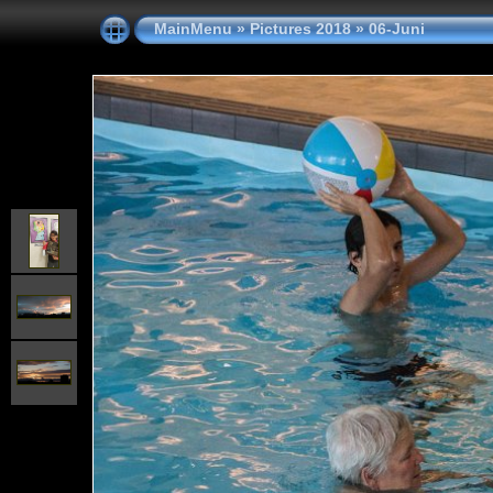
MainMenu
»
Pictures 2018
»
06-Juni