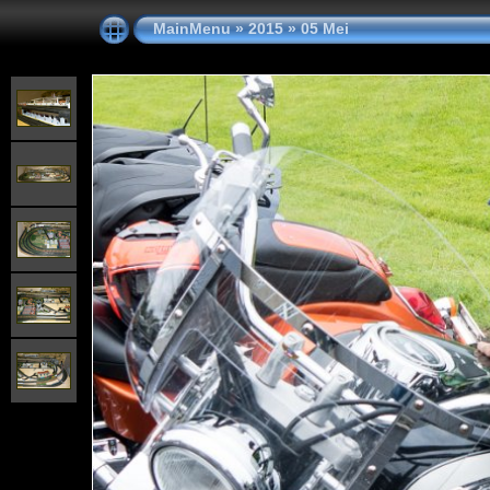
MainMenu
»
2015
»
05 Mei