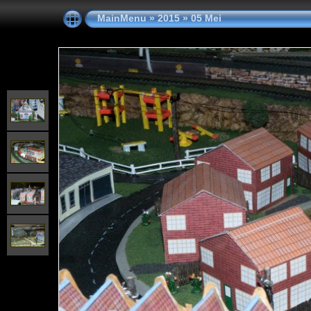
MainMenu
»
2015
»
05 Mei