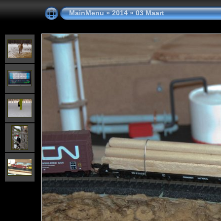
MainMenu
»
2014
»
03 Maart