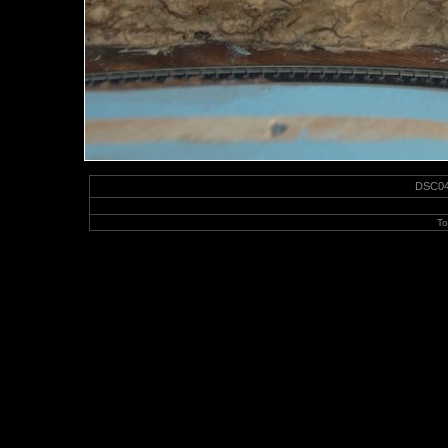
DSC045
To